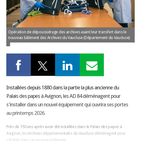
LES GUIDES PRATIQUES
LES BASES
L'ESPACE EMPLOII
TEST 4
Opération de dépoussiérage des archives avant leur transfert dans le
L'ANNUAIRE DES ACTEURS
nouveau bâtiment des Archives du Vaucluse (Département du Vaucluse)
LES LIVRES TEST5
LES SUPPLÉMENTS
NOS OFFRES D'ABONNEMENTS
Installées depuis 1880 dans la partie la plus ancienne du
Palais des papes à Avignon, les AD 84 déménagent pour
s'installer dans un nouvel équipement qui ouvrira ses portes
au printemps 2026.
Près de 150 ans après avoir été installées dans le Palais des papes à
Avignon, les Archives départementales du Vaucluse déménagent pour
s'établir dans un nouveau bâtiment