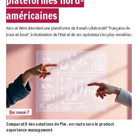
plateformes nord-
LES GUIDES PRATIQUES
LES BASES
américaines
L'ESPACE EMPLOII
TEST 4
Atos et Wimi dévoilent une plateforme de travail collaboratif "française de
bout en bout" à destination de l'Etat et de ses opérateurs les plus sensibles.
L'ANNUAIRE DES ACTEURS
LES LIVRES TEST5
LES SUPPLÉMENTS
NOS OFFRES D'ABONNEMENTS
Que choisir ?
Comparatif des solutions de Pim : en route vers le product
experience management