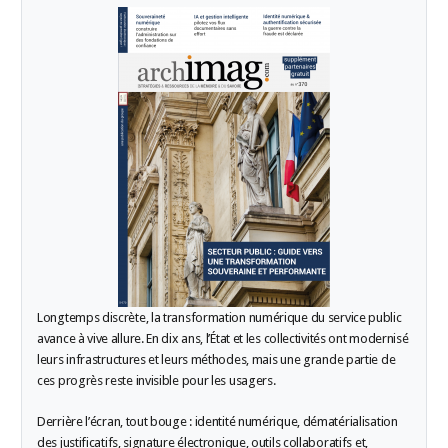
LES GUIDES PRATIQUES
LES BASES
L'ESPACE EMPLOII
TEST 4
L'ANNUAIRE DES ACTEURS
LES LIVRES TEST5
LES SUPPLÉMENTS
NOS OFFRES D'ABONNEMENTS
Longtemps discrète, la transformation numérique du service public
avance à vive allure. En dix ans, l’État et les collectivités ont modernisé
leurs infrastructures et leurs méthodes, mais une grande partie de
ces progrès reste invisible pour les usagers.
Derrière l’écran, tout bouge : identité numérique, dématérialisation
des justificatifs, signature électronique, outils collaboratifs et,