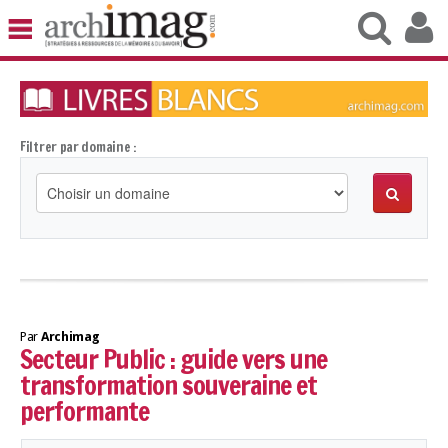
BIBLIOTHÈQUE RUBRIQUE1
ARCHIVES RUBRIQUE2
VEILLE DOCUMENTATION
DÉMAT RUBRIQUE3
Filtrer par domaine :
UNIVERS DATA
TRAVAIL RUBRIQUE5
VIE NUMÉRIQUE
NUMÉRIQUE RESPONSABLE
Par
Archimag
Secteur Public : guide vers une
LES TEST1
transformation souveraine et
LES NEWSLETTERS
performante
LE TEST2