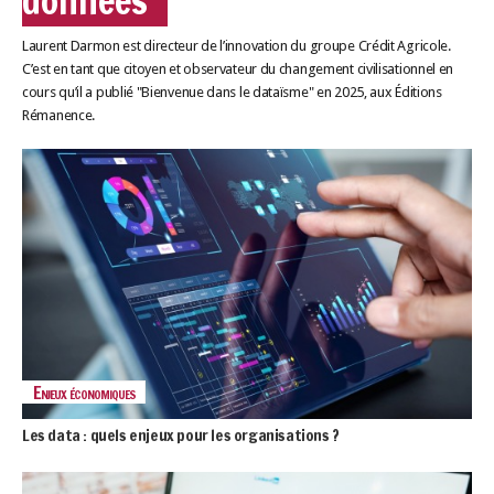
données”
LES GUIDES PRATIQUES
LES BASES
Laurent Darmon est directeur de l’innovation du groupe Crédit Agricole.
L'ESPACE EMPLOII
C’est en tant que citoyen et observateur du changement civilisationnel en
cours qu’il a publié "Bienvenue dans le dataïsme" en 2025, aux Éditions
TEST 4
Rémanence.
L'ANNUAIRE DES ACTEURS
LES LIVRES TEST5
LES SUPPLÉMENTS
NOS OFFRES D'ABONNEMENTS
Enjeux économiques
Les data : quels enjeux pour les organisations ?