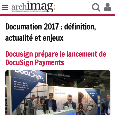
BIBLIOTHÈQUE RUBRIQUE1
ARCHIVES RUBRIQUE2
Documation 2017 : définition,
VEILLE DOCUMENTATION
DÉMAT RUBRIQUE3
actualité et enjeux
UNIVERS DATA
TRAVAIL RUBRIQUE5
Docusign prépare le lancement de
VIE NUMÉRIQUE
DocuSign Payments
NUMÉRIQUE RESPONSABLE
LES TEST1
LES NEWSLETTERS
LE TEST2