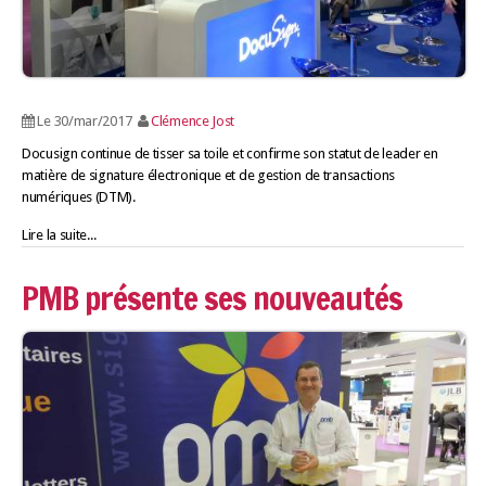
LES GUIDES PRATIQUES
LES BASES
L'ESPACE EMPLOII
TEST 4
Le 30/mar/2017
Clémence Jost
L'ANNUAIRE DES ACTEURS
Docusign continue de tisser sa toile et confirme son statut de leader en
LES LIVRES TEST5
matière de signature électronique et de gestion de transactions
LES SUPPLÉMENTS
numériques (DTM).
Lire la suite...
NOS OFFRES D'ABONNEMENTS
PMB présente ses nouveautés