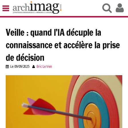
BIBLIOTHÈQUE RUBRIQUE1
ARCHIVES RUBRIQUE2
VEILLE DOCUMENTATION
Veille : quand l’IA décuple la
DÉMAT RUBRIQUE3
connaissance et accélère la prise
UNIVERS DATA
TRAVAIL RUBRIQUE5
de décision
VIE NUMÉRIQUE
Le
09/09/2025
Eric Le Ven
NUMÉRIQUE RESPONSABLE
veille-quand-ia-decuple-connaissance-accelere-
prise-decision.jpg
LES TEST1
LES NEWSLETTERS
LE TEST2