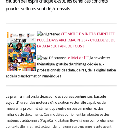
dilution de l’esprit critique existe, les bénéfices concrets
pour les veilleurs sont déjà massifs.
CET ARTICLE A INITIALEMENT ÉTÉ
PUBLIÉ DANS ARCHIMAG N°387 - CYCLE DE VIE DE
LA DATA : L’AFFAIRE DE TOUS !
Découvrez
Le Brief de l'IT
, la newsletter
thématique gratuite d'Archimag dédiée aux
professionnels des data, de l'IT, de la digitalisation
et de la transformation numérique !
Le premier maillon, la détection des sources pertinentes, bascule
aujourd’hui sur des moteurs d’indexation vectorielle capables de
mesurer la proximité sémantique entre un besoin métier et des
milliards de documents. Ces modèles combinent la robustesse des
moteurs traditionnels (PageRank, citation flows) à une compréhension
contextuelle fine : l’extracteur identifie une start-up émergente avant