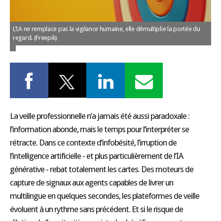
LES GUIDES PRATIQUES
LES BASES
L’IA ne remplace pas la vigilance humaine, elle démultiplie la portée du
L'ESPACE EMPLOII
regard. (Freepik)
TEST 4
L'ANNUAIRE DES ACTEURS
LES LIVRES TEST5
LES SUPPLÉMENTS
NOS OFFRES D'ABONNEMENTS
La veille professionnelle n’a jamais été aussi paradoxale :
l’information abonde, mais le temps pour l’interpréter se
rétracte. Dans ce contexte d’infobésité, l’irruption de
l’intelligence artificielle - et plus particulièrement de l’IA
générative - rebat totalement les cartes. Des moteurs de
capture de signaux aux agents capables de livrer un
multilingue en quelques secondes, les plateformes de veille
évoluent à un rythme sans précédent. Et si le risque de