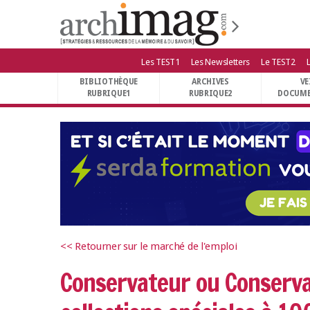
Les TEST1
Les Newsletters
Le TEST2
BIBLIOTHÈQUE RUBRIQUE1
BIBLIOTHÈQUE
ARCHIVES
VE
ARCHIVES RUBRIQUE2
RUBRIQUE1
RUBRIQUE2
DOCUME
VEILLE DOCUMENTATION
DÉMAT RUBRIQUE3
UNIVERS DATA
TRAVAIL RUBRIQUE5
VIE NUMÉRIQUE
NUMÉRIQUE RESPONSABLE
<< Retourner sur le marché de l'emploi
Conservateur ou Conservat
LES TEST1