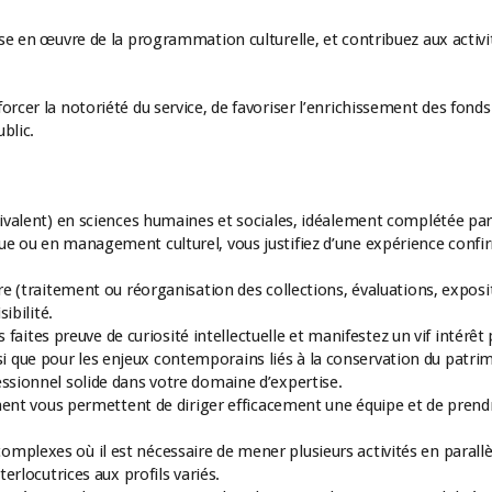
ise en œuvre de la programmation culturelle, et contribuez aux activi
rcer la notoriété du service, de favoriser l’enrichissement des fonds
blic.
quivalent) en sciences humaines et sociales, idéalement complétée pa
ue ou en management culturel, vous justifiez d’une expérience confi
re (traitement ou réorganisation des collections, évaluations, exposi
ibilité.
us faites preuve de curiosité intellectuelle et manifestez un vif intérêt
 ainsi que pour les enjeux contemporains liés à la conservation du patri
essionnel solide dans votre domaine d’expertise.
 vous permettent de diriger efficacement une équipe et de prend
mplexes où il est nécessaire de mener plusieurs activités en parallè
terlocutrices aux profils variés.