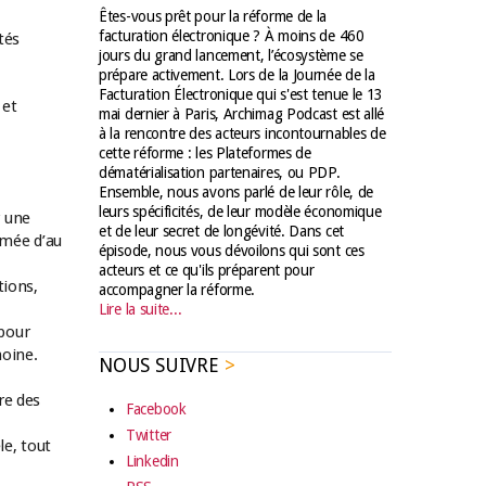
Êtes-vous prêt pour la réforme de la
facturation électronique ? À moins de 460
tés
jours du grand lancement, l’écosystème se
prépare activement. Lors de la Journée de la
Facturation Électronique qui s'est tenue le 13
 et
mai dernier à Paris, Archimag Podcast est allé
à la rencontre des acteurs incontournables de
cette réforme : les Plateformes de
dématérialisation partenaires, ou PDP.
Ensemble, nous avons parlé de leur rôle, de
leurs spécificités, de leur modèle économique
r une
et de leur secret de longévité. Dans cet
rmée d’au
épisode, nous vous dévoilons qui sont ces
acteurs et ce qu'ils préparent pour
tions,
accompagner la réforme.
Lire la suite...
 pour
moine.
NOUS SUIVRE
re des
Facebook
Twitter
le, tout
Linkedin