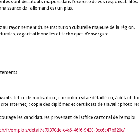
orités sont des atouts majeurs dans l’exercice de vos responsabilités.
onnaissance de l’allemand est un plus.
z au rayonnement d’une institution culturelle majeure de la région,
urales, organisationnelles et techniques d’envergure.
aitements
ants: lettre de motivation ; curriculum vitae détaillé ou, à défaut, f
te internet) ; copie des diplômes et certificats de travail ; photo ré
ncourage les candidatures provenant de l'Office cantonal de l'emploi.
ch/fr/emplois/detail/e79370de-c4c6-46f6-9430-0cc6c47b620c/