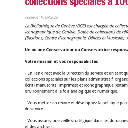
collections spéciales à 1
LES NEWSLETTERS
LE TEST2
Publié le : 10 juil 2025
LES GUIDES PRATIQUES
LES BASES
La Bibliothèque de Genève (BGE) est chargée de collecter
iconographique de Genève. Dotée de collections de réfé
L'ESPACE EMPLOII
(Bastions, Centre d'iconographie, Délices et Musicale). 
TEST 4
Un ou une Conservateur ou Conservatrice responsabl
L'ANNUAIRE DES ACTEURS
LES LIVRES TEST5
Votre mission et vos responsabilités
LES SUPPLÉMENTS
- En lien direct avec la Direction du service et en tant
collections spéciales sur les plans administratif, organ
NOS OFFRES D'ABONNEMENTS
écrit (manuscrits, imprimés) et iconographique (estam
environnement à la fois analogique et numérique.
- Vous mettez en œuvre et développez la politique patri
du service.
- Vous assurez une veille stratégique dans les domaines
et des archives.