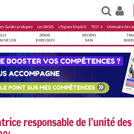
Les Guides pratiques
Les BASES
L'Espace EmploII
TEST 4
L'Annuaire des a
ILLE
DÉMAT
UNIVERS
TRA
NTATION
RUBRIQUE3
DATA
RUBR
rice responsable de l’unité des